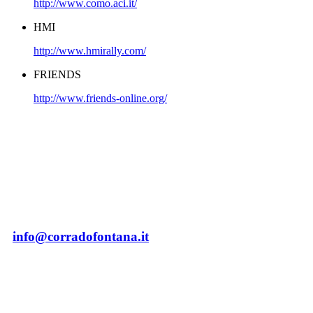
http://www.como.aci.it/
HMI
http://www.hmirally.com/
FRIENDS
http://www.friends-online.org/
NEWSLETTER 2023
CORRADO FONTANA
Per iscriversi inviaci una mail cliccando sul link:
info@corradofontana.it