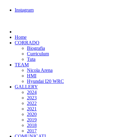
Instagram
Home
CORRADO
Biografia
Curriculum
Tuta
TEAM
Nicola Arena
HMI
Hyundai I20 WRC
GALLERY
2024
2023
2022
2021
2020
2019
2018
2017
COMUNICATI