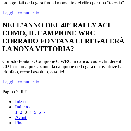
protagonisti della gara fino al momento del ritiro per una “toccata”.
Leggi il comunicato
NELL’ANNO DEL 40° RALLY ACI
COMO, IL CAMPIONE WRC
CORRADO FONTANA CI REGALERÀ
LA NONA VITTORIA?
Corrado Fontana, Campione CiWRC in carica, vuole chiudere il
2021 con una prestazione da campione nella gara di casa dove ha
trionfato, record assoluto, 8 volte!
Leggi il comunicato
Pagina 3 di 7
Inizio
Indietro
1
2
3
4
5
6
7
Avanti
Fine